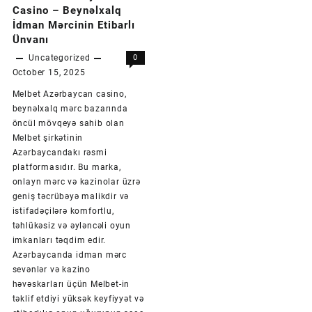
on:
Casino – Beynəlxalq
İdman Mərcinin Etibarlı
Premier
Ünvanı
Betting
Uncategorized
0
October 15, 2025
and
Melbet Azərbaycan casino,
you
beynəlxalq mərc bazarında
can
öncül mövqeyə sahib olan
Melbet şirkətinin
Local
Azərbaycandakı rəsmi
platformasıdır. Bu marka,
casino
onlayn mərc və kazinolar üzrə
On
geniş təcrübəyə malikdir və
istifadəçilərə komfortlu,
the
təhlükəsiz və əyləncəli oyun
internet
imkanları təqdim edir.
Azərbaycanda idman mərc
inside
sevənlər və kazino
Bangladesh
həvəskarları üçün Melbet-in
təklif etdiyi yüksək keyfiyyət və