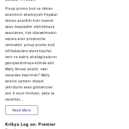
idmançı
Pinup promo kod və idman
analizinin əhəmiyyəti Peşəkar
strategiyam
idman analitiki kimi mənim
və
əsas məqsədim statistikaya
əsaslanan, risk idarəetməsini
taktikam
nəzərə alan proqnozlar
verməkdir. pinup promo kod
istifadəçilərə əlavə kapital
verir və bahis strategiyalarını
genişləndirməyə kömək edir.
Matç öncəsi analiz: nəyi
nəzərdən keçirməli? Matç
analizi zamanı diqqət
yetirdiyim əsas göstəricilər:
son 5 oyun forması, zədə və
cəzalılar, …
Pinup
Read More
promo
Krikya Log on: Premier