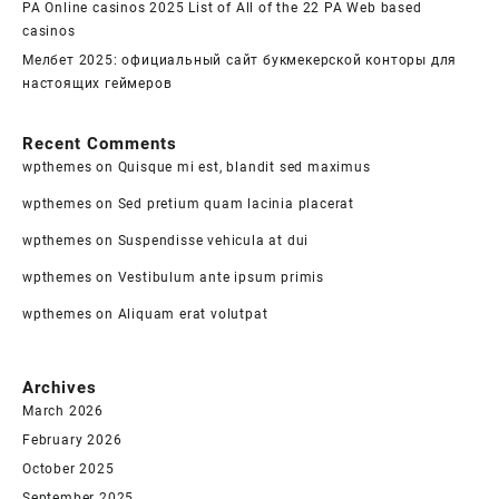
PA Online casinos 2025 List of All of the 22 PA Web based
casinos
Мелбет 2025: официальный сайт букмекерской конторы для
настоящих геймеров
Recent Comments
wpthemes
on
Quisque mi est, blandit sed maximus
wpthemes
on
Sed pretium quam lacinia placerat
wpthemes
on
Suspendisse vehicula at dui
wpthemes
on
Vestibulum ante ipsum primis
wpthemes
on
Aliquam erat volutpat
Archives
March 2026
February 2026
October 2025
September 2025