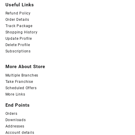
Useful Links
Refund Policy
Order Details
Track Package
Shopping History
Update Profile
Delete Profile
Subscriptions
More About Store
Multiple Branches
Take Franchise
Scheduled Offers
More Links
End Points
Orders
Downloads
Addresses
Account details