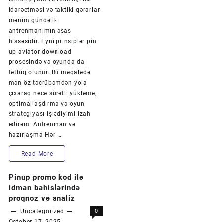
professional
idarəetməsi və taktiki qərarlar
mənim gündəlik
idmançı
antrenmanımın əsas
hissəsidir. Eyni prinsiplər pin
məsləhətləri
up aviator download
prosesində və oyunda da
tətbiq olunur. Bu məqalədə
mən öz təcrübəmdən yola
çıxaraq necə sürətli yükləmə,
optimallaşdırma və oyun
strategiyası işlədiyimi izah
edirəm. Antrenman və
hazırlaşma Hər …
Pin
Read More
Up
Pinup promo kod ilə
Aviator
idman bahislərində
proqnoz və analiz
yüklə
Uncategorized
0
—
October 17, 2025