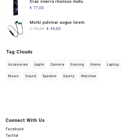
Cras viverra rhoncus metu
€
77,00
Morbi pulvinar augue lorem
Original
Current
€
78,00
€
49,00
price
price
was:
is:
€ 78,00.
€ 49,00.
Tag Clouds
Accesories
Apple
Camera
Gaming
Home
Laptop
Music
Sound
Speaker
Sporty
Watches
Connect With Us
Facebook
Twitter