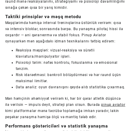
raund mənə reaksiyalarımı, strategiyamı və psixoloji davamlılığımı
sınağa çəkən qısa bir yarış kimidir.
Taktiki prinsiplər və məşq metodu
Məşqlərimdə həmişə interval treninqlərinə üstünlük verirəm: qısa
və intensiv bloklar, sonrasında bərpa. Bu yanaşma pilotaj hissi ilə
oxşardır — ani qərarvermə və stabil fokus. Pinup Aviator
oynayarkən mən aşağıdakı idman texnikalarını tətbiq edirəm:
Reaksiya məşqləri: vizual-reaksiya və sürətli
klaviatura/manipulyator işləri.
Psixoloji təlim: nəfəs kontrolu, fokuslanma və emosional
tənzim.
Risk idarəetməsi: bankroll bölüşdürməsi və hər raund üçün
maksimal limitlər.
Data analiz: oyun davranışını qeydə alıb statistika çıxarmaq.
Mən həmçinin əhəmiyyət verirəm ki, hər bir qərar atletik düşüncə
ilə verilsin — impuls deyil, strateji plan olsun. Burada
pinup aviator
kimi platformalar mənə təcrübə toplamağa imkan yaradır, lakin
peşəkar yanaşma həmişə ölçü və məntiq tələb edir.
Performans göstəriciləri və statistik yanaşma