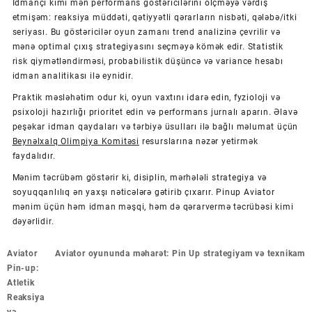
İdmançı kimi mən performans göstəricilərini ölçməyə vərdiş
etmişəm: reaksiya müddəti, qətiyyətli qərarların nisbəti, qələbə/itki
seriyası. Bu göstəricilər oyun zamanı trend analizinə çevrilir və
mənə optimal çıxış strategiyasını seçməyə kömək edir. Statistik
risk qiymətləndirməsi, probabilistik düşüncə və variance hesabı
idman analitikası ilə eynidir.
Praktik məsləhətim odur ki, oyun vaxtını idarə edin, fyzioloji və
psixoloji hazırlığı prioritet edin və performans jurnalı aparın. Əlavə
peşəkar idman qaydaları və tərbiyə üsulları ilə bağlı məlumat üçün
Beynəlxalq Olimpiya Komitəsi
resurslarına nəzər yetirmək
faydalıdır.
Mənim təcrübəm göstərir ki, disiplin, mərhələli strategiya və
soyuqqanlılıq ən yaxşı nəticələrə gətirib çıxarır. Pinup Aviator
mənim üçün həm idman məşqi, həm də qərarvermə təcrübəsi kimi
dəyərlidir.
Post
Aviator
Aviator oyununda məharət: Pin Up strategiyam və texnikam
navigation
Pin-up:
Atletik
Reaksiya