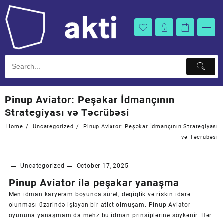
Skip
to
content
Pinup Aviator: Peşəkar İdmançının
Strategiyası və Təcrübəsi
Home
Uncategorized
Pinup Aviator: Peşəkar İdmançının Strategiyası
və Təcrübəsi
Uncategorized
October 17, 2025
Pinup Aviator ilə peşəkar yanaşma
Mən idman karyeram boyunca sürət, dəqiqlik və riskin idarə
olunması üzərində işləyən bir atlet olmuşam. Pinup Aviator
oyununa yanaşmam da məhz bu idman prinsiplərinə söykənir. Hər