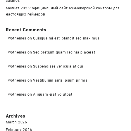
casinos
Мелбет 2025: официальный сайт букмекерской конторы для
настоящих геймеров
Recent Comments
wpthemes
on
Quisque mi est, blandit sed maximus
wpthemes
on
Sed pretium quam lacinia placerat
wpthemes
on
Suspendisse vehicula at dui
wpthemes
on
Vestibulum ante ipsum primis
wpthemes
on
Aliquam erat volutpat
Archives
March 2026
February 2026