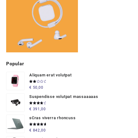
Popular
Aliquam erat volutpat
Rated
€
50,00
2.00
out
of 5
Suspendisse volutpat massaaaaas
Rated
€
391,00
4.00
out of 5
sCras viverra rhoncuss
Rated
€
842,00
5.00
out
of 5