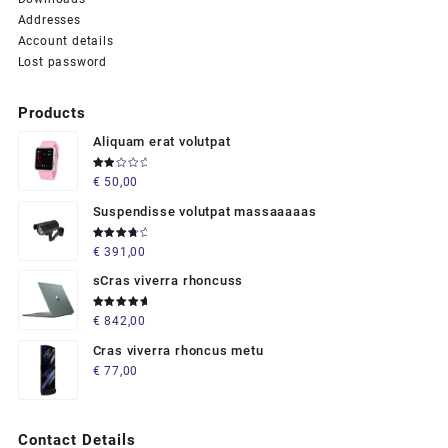
Addresses
Account details
Lost password
Products
Aliquam erat volutpat
Rated
€
50,00
2.00
out
of 5
Suspendisse volutpat massaaaaas
Rated
€
391,00
4.00
out of 5
sCras viverra rhoncuss
Rated
€
842,00
5.00
out
of 5
Cras viverra rhoncus metu
€
77,00
Contact Details