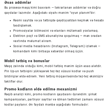
Əsas addımlar
Bu prosesə məşq kimi baxıram — təkrarlanan addımlar və doğru
qaydalar lazımdır. Aşağıdakı siyahı mənim “oyun planım”dır:
Rəsmi saytda və ya tətbiqdə qeydiyyatdan keçmək və hesabı
təsdiqləmək.
Promosiyalar bölməsini və elanları mütəmadi yoxlamaq.
Elektron poçt və SMS abunəliyinə qoşulmaq — mən oradan
vaxtında məlumat alıram.
Sosial media hesablarını (Instagram, Telegram) izləmək —
komandam kimi birbaşa xəbərdar olmaq üçün.
Mobil tətbiq və bonuslar
Məşq zalında olduğu kimi, mobil tətbiq mənim üçün əsas alətdir.
Pin Up-un tətbiqini yükləyərək tez-tez xüsusi kodlar və push
bildirişlər əldə edirəm. Yeni tətbiq müqaviləsində tez-tez eksklüziv
təkliflər olur.
Promo kodların əldə edilmə mexanizmi
Rəqib analizi kimi, promo kodların qaydasını öyrəndim: şirkət
kampaniyaları, partnyor saytlar və idman tədbirləri zamanı xüsusi
kodlar paylanır. Ən faydalı mənbə aşağıdakı formuladır: