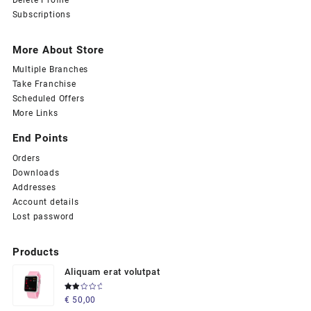
Subscriptions
More About Store
Multiple Branches
Take Franchise
Scheduled Offers
More Links
End Points
Orders
Downloads
Addresses
Account details
Lost password
Products
Aliquam erat volutpat
Rated
€
50,00
2.00