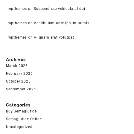
wpthemes
on
Suspendisse vehicula at dui
wpthemes
on
Vestibulum ante ipsum primis
wpthemes
on
Aliquam erat volutpat
Archives
March 2026
February 2026
October 2025
September 2025
Categories
Buy Semaglutide
Semaglutide Online
Uncategorized