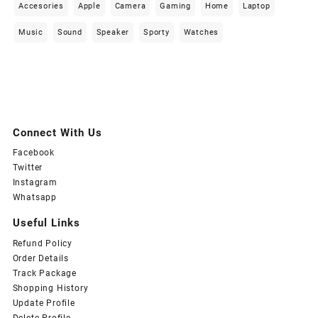
Accesories
Apple
Camera
Gaming
Home
Laptop
Music
Sound
Speaker
Sporty
Watches
Connect With Us
Facebook
Twitter
Instagram
Whatsapp
Useful Links
Refund Policy
Order Details
Track Package
Shopping History
Update Profile
Delete Profile