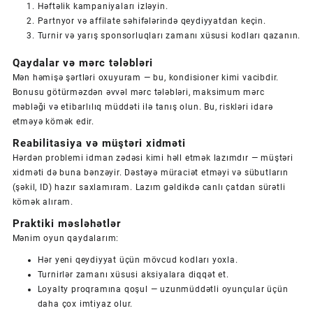
Həftəlik kampaniyaları izləyin.
Partnyor və affilate səhifələrində qeydiyyatdan keçin.
Turnir və yarış sponsorluqları zamanı xüsusi kodları qazanın.
Qaydalar və mərc tələbləri
Mən həmişə şərtləri oxuyuram — bu, kondisioner kimi vacibdir.
Bonusu götürməzdən əvvəl mərc tələbləri, maksimum mərc
məbləği və etibarlılıq müddəti ilə tanış olun. Bu, riskləri idarə
etməyə kömək edir.
Reabilitasiya və müştəri xidməti
Hərdən problemi idman zədəsi kimi həll etmək lazımdır — müştəri
xidməti də buna bənzəyir. Dəstəyə müraciət etməyi və sübutların
(şəkil, ID) hazır saxlamıram. Lazım gəldikdə canlı çatdan sürətli
kömək alıram.
Praktiki məsləhətlər
Mənim oyun qaydalarım:
Hər yeni qeydiyyat üçün mövcud kodları yoxla.
Turnirlər zamanı xüsusi aksiyalara diqqət et.
Loyalty proqramına qoşul — uzunmüddətli oyunçular üçün
daha çox imtiyaz olur.