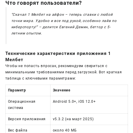
Что говорят пользователи?
“Скачал 1 Мелбет на айфон – теперь ставки с любой
точки мира. Удобно и все под рукой, особенно лайв по
киберспорту!” – делится Евгений Демин, беттор с 5-
летним опытом.
Технические характеристики приложения 1
Мелбет
Чтобы не попасть впросак, рекомендуем свериться с
минимальными требованиями перед загрузкой. Вот краткая
таблица с ключевыми параметрами:
Параметр
Значение
Операционная
Android 5.0+, iOS 12.0+
система
Версия приложения
v5.3.2 (на март 2025)
Вес файла
около 40 МБ