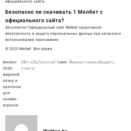
официального сайта.
Безопасно ли скачивать 1 Мелбет с
официального сайта?
Абсолютно! Официальный сайт Melbet гарантирует
безопасность и защиту персональных данных при загрузке и
использовании приложения.
© 2025 Melbet. Все права
Post
Мелбет
วิธีการเป็นโบรกเกอร์ 1xbet: ขั้นตอนการลงทะเบียนอย่าง
navigation
2025:
ง่ายดาย
мировой
обзор и
прогнозы
для
онлайн-
игроков