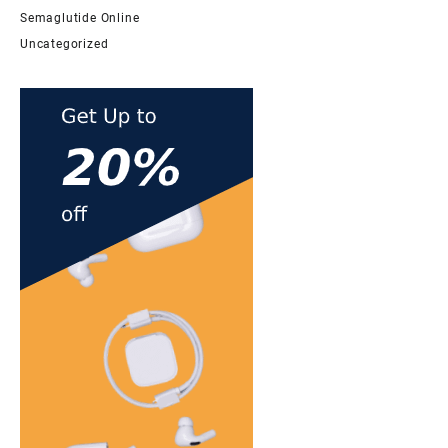
Semaglutide Online
Uncategorized