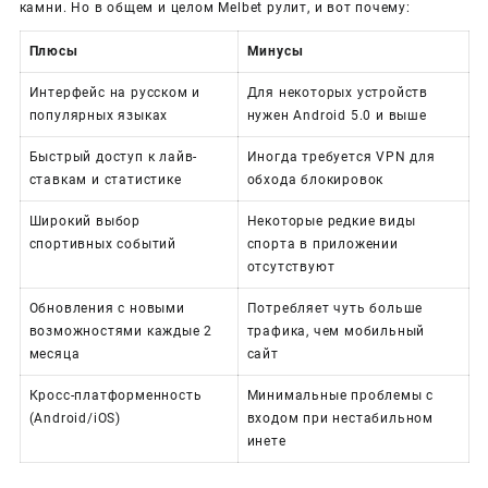
камни. Но в общем и целом Melbet рулит, и вот почему:
Плюсы
Минусы
Интерфейс на русском и
Для некоторых устройств
популярных языках
нужен Android 5.0 и выше
Быстрый доступ к лайв-
Иногда требуется VPN для
ставкам и статистике
обхода блокировок
Широкий выбор
Некоторые редкие виды
спортивных событий
спорта в приложении
отсутствуют
Обновления с новыми
Потребляет чуть больше
возможностями каждые 2
трафика, чем мобильный
месяца
сайт
Кросс-платформенность
Минимальные проблемы с
(Android/iOS)
входом при нестабильном
инете