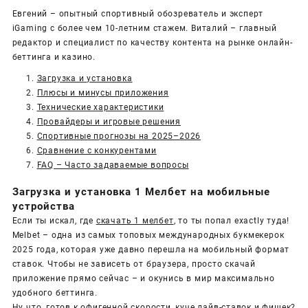
Евгений – опытный спортивный обозреватель и эксперт
iGaming с более чем 10-летним стажем. Виталий – главный
редактор и специалист по качеству контента на рынке онлайн-
беттинга и казино.
Загрузка и установка
Плюсы и минусы приложения
Технические характеристики
Провайдеры и игровые решения
Спортивные прогнозы на 2025–2026
Сравнение с конкурентами
FAQ – Часто задаваемые вопросы
Загрузка и установка 1 Мелбет на мобильные
устройства
Если ты искал, где
скачать 1 мелбет
, то ты попал exactly туда!
Melbet – одна из самых топовых международных букмекерок
2025 года, которая уже давно перешла на мобильный формат
ставок. Чтобы не зависеть от браузера, просто скачай
приложение прямо сейчас – и окунись в мир максимально
удобного беттинга.
Ну что, готов к офигенной скорости, куче лайв-ставок и фишек?