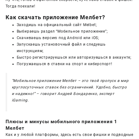
Тогда поехали!
Как скачать приложение Мелбет?
Заходишь на официальный сайт Melbet;
Выбираешь раздел “Мобильное приложение”;
Скачиваешь версию под Android или iOS;
Запускаешь установочный файл и следуешь
инструкциям;
Быстро регистрируешься или авторизуешься в аккаунте;
Погружаешься в ставки на спорт и киберспорт!
“Мобильное приложение Мелбет – это твой пропуск в мир
круглосуточных ставок без ограничений. Удобно, быстро
и надежно!” – говорит Андрей Бондаренко, эксперт
iGaming.
Плюсы и минусы мобильного приложения 1
Мелбет
Как и у любой платформы, здесь есть свои фишки и подводные