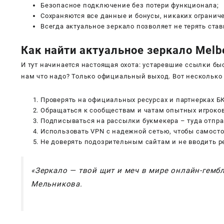
Безопасное подключение без потери функционала;
Сохраняются все данные и бонусы, никаких огранич
Всегда актуальное зеркало позволяет не терять став
Как найти актуальное зеркало Melb
И тут начинается настоящая охота: устаревшие ссылки б
нам что надо? Только официальный выход. Вот несколько
Проверять на официальных ресурсах и партнерках БК
Обращаться к сообществам и чатам опытных игроков
Подписываться на рассылки букмекера – туда отпр
Использовать VPN с надежной сетью, чтобы самосто
Не доверять подозрительным сайтам и не вводить р
«Зеркало — твой щит и меч в мире онлайн-гембл
Мельникова.