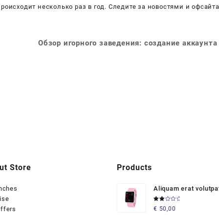
роисходит несколько раз в год. Следите за новостями и офсайт
Обзор игорного заведения: создание аккаунта
ut Store
Products
anches
Aliquam erat volutpa
ise
Rated
ffers
€
50,00
2.00
out