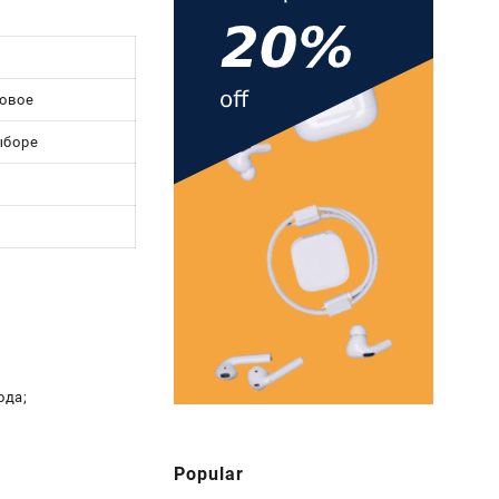
новое
ыборе
ода;
Popular