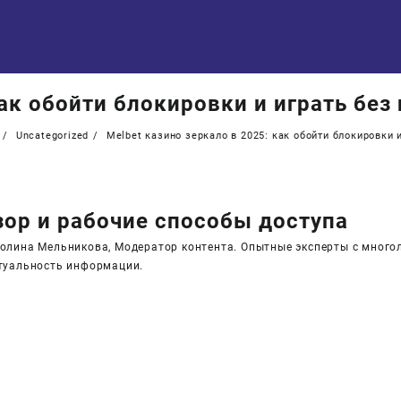
как обойти блокировки и играть без
Uncategorized
Melbet казино зеркало в 2025: как обойти блокировки 
зор и рабочие способы доступа
Полина Мельникова, Модератор контента. Опытные эксперты с много
ктуальность информации.