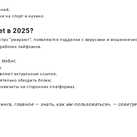
ений;
ки на спорт и казино.
et в 2025?
ыстро “умирают”, появляются подделки с вирусами и мошенниче
 рабочих лайфхаков.
 Melbet;
;
авляют актуальные ссылки;
ятельно обходить блоки;
еквизиты на сторонних платформах.
инга, главное — знать, как им пользоваться», — совету